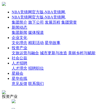
NBA竞猜网官方版-NBA竞猜网,
NBA竞猜网官方版-NBA竞猜网,
集团简介
旗下公司
发展历程
集团荣誉
新闻动态
集团新闻
媒体报道
企业文化
文化理念
精彩活动
星华故事
投资产业
文旅运营与融合
城市更新与改造
美丽乡村与赋能
社会公益
人才招聘
人才理念
招聘职位
星籍会
星华在线
意见反馈
联系我们
投资产业