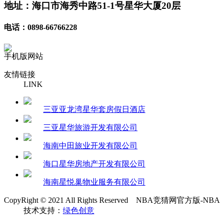
地址：海口市海秀中路51-1号星华大厦20层
电话：0898-66766228
手机版网站
友情链接
LINK
三亚亚龙湾星华套房假日酒店
三亚星华旅游开发有限公司
海南中田旅业开发有限公司
海口星华房地产开发有限公司
海南星悦巢物业服务有限公司
CopyRight © 2021 All Rights Reserved NBA竞猜网官方版
技术支持：
绿色创意