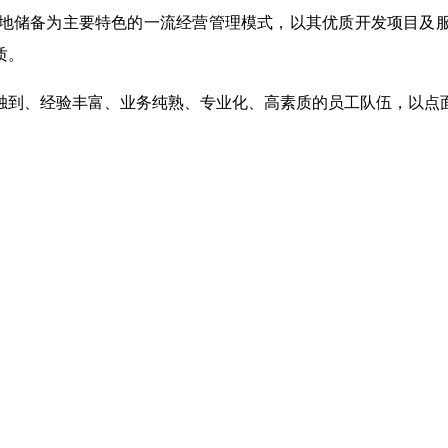
地储备为主要特色的一流经营管理模式，以其优质开发项目及服
质。
独到、经验丰富、业务纯熟、专业化、高素质的员工队伍，以点