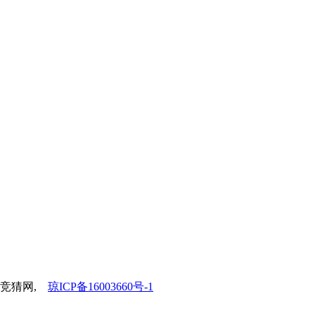
-NBA竞猜网,
琼ICP备16003660号-1