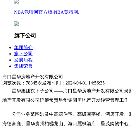
NBA竞猜网官方版-NBA竞猜网,
旗下公司
集团简介
旗下公司
发展历程
集团荣誉
海口星华房地产开发有限公司
浏览次数：78345次
发布时间：2024-04-01 14:56:35
星华集团旗下子公司——海口星华房地产开发有限公司隶
地产开发有限公司统筹负责星华集团房地产开发经营管理工作
公司业务范围涉及中高端住宅、高级写字楼、酒店开发、
海德豪庭、星华贵州柏樾龙山、海口麗枫酒店、星茂购物中心