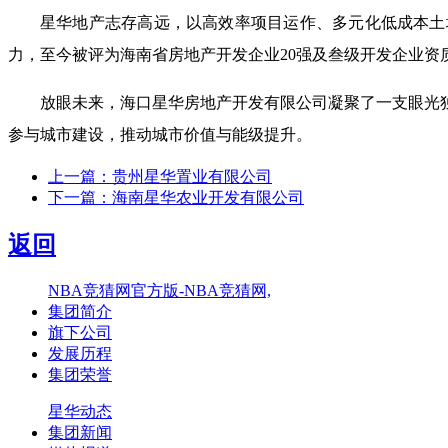
星华地产志存高远，以高效率项目运作、多元化低成本土
力，至今被评为海南省房地产开发企业20强及叁级开发企业资
放眼未来，海口星华房地产开发有限公司凝聚了一支眼光
参与城市建设，推动城市价值与能级提升。
上一篇：贵州星华置业有限公司
下一篇：海南星华农业开发有限公司
返回
NBA竞猜网官方版-NBA竞猜网,
集团简介
旗下公司
发展历程
集团荣誉
星华动态
集团新闻