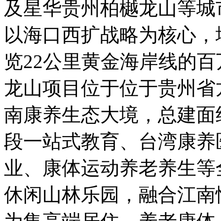
及星华贵州柏樾龙山等城
以海口西扩战略为核心，
览22公里黄金海岸线的
龙山项目位于位于贵州省龙
南康养生态大境，总建面
段一站式教育、台湾康养
业、康体运动养老养生等全
休闲山林乐园，融合江南