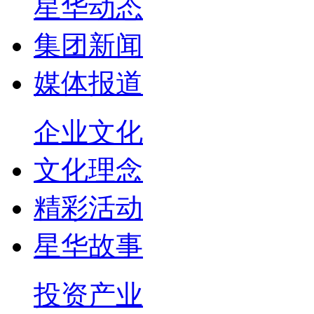
星华动态
集团新闻
媒体报道
企业文化
文化理念
精彩活动
星华故事
投资产业