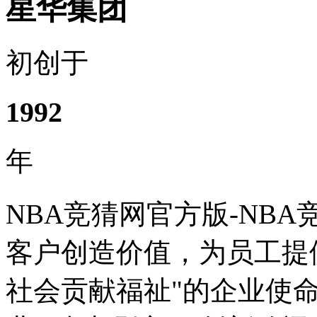
星华集团
初创于
1992
年
NBA竞猜网官方版-NBA
客户创造价值，为员工提
社会贡献福祉"的企业使