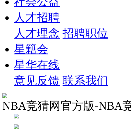
社会公益
人才招聘
人才理念
招聘职位
星籍会
星华在线
意见反馈
联系我们
NBA竞猜网官方版-NBA