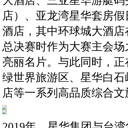
大酒店、三亚星华游艇码
店）、亚龙湾星华套房假
酒店，其中环球城大酒店在
总决赛时作为大赛主会场
亮丽名片。与此同时，正
绿世界旅游区、星华白石
店等一系列高品质综合文
2019年，星华集团与台