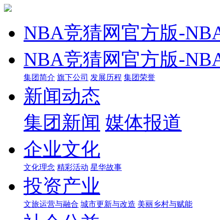
NBA竞猜网官方版-NB
NBA竞猜网官方版-NB
集团简介
旗下公司
发展历程
集团荣誉
新闻动态
集团新闻
媒体报道
企业文化
文化理念
精彩活动
星华故事
投资产业
文旅运营与融合
城市更新与改造
美丽乡村与赋能