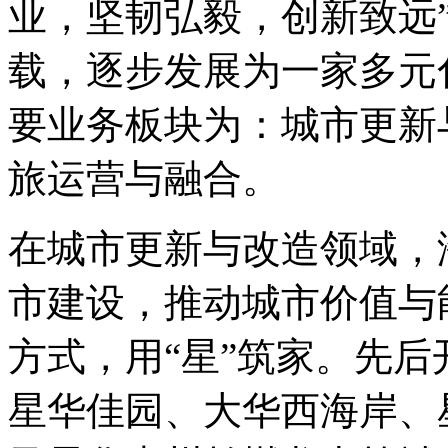
业，坚韧弘毅，创新致远
载，逐步发展为一家多元
要业务板块为：城市更新
旅运营与融合。
在城市更新与改造领域，
市建设，推动城市价值与
方式，用“星”筑家。先
星华佳园、大华西海岸、