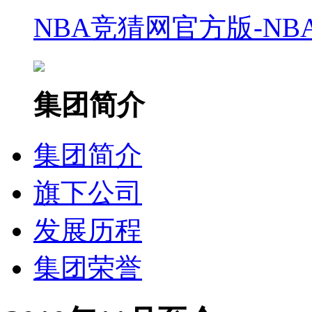
NBA竞猜网官方版-NB
集团简介
集团简介
旗下公司
发展历程
集团荣誉