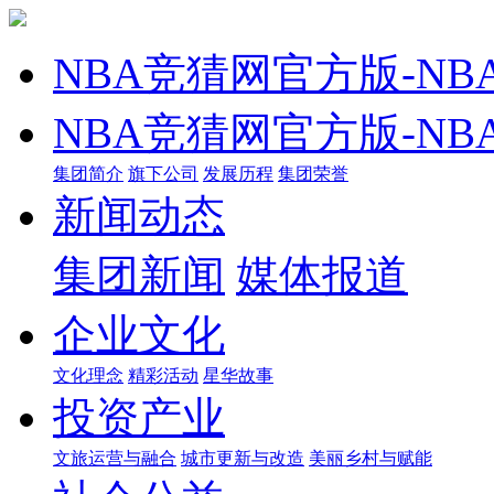
NBA竞猜网官方版-NB
NBA竞猜网官方版-NB
集团简介
旗下公司
发展历程
集团荣誉
新闻动态
集团新闻
媒体报道
企业文化
文化理念
精彩活动
星华故事
投资产业
文旅运营与融合
城市更新与改造
美丽乡村与赋能