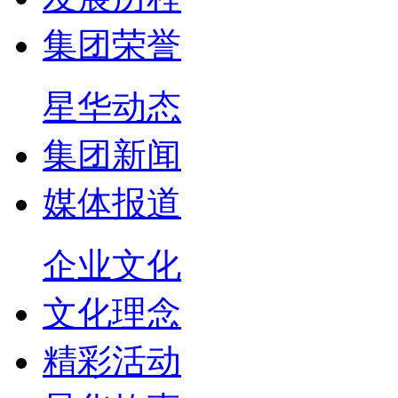
集团荣誉
星华动态
集团新闻
媒体报道
企业文化
文化理念
精彩活动