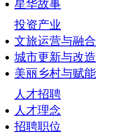
星华故事
投资产业
文旅运营与融合
城市更新与改造
美丽乡村与赋能
人才招聘
人才理念
招聘职位