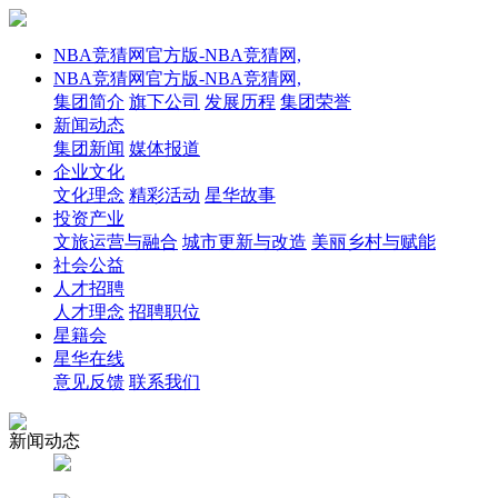
NBA竞猜网官方版-NBA竞猜网,
NBA竞猜网官方版-NBA竞猜网,
集团简介
旗下公司
发展历程
集团荣誉
新闻动态
集团新闻
媒体报道
企业文化
文化理念
精彩活动
星华故事
投资产业
文旅运营与融合
城市更新与改造
美丽乡村与赋能
社会公益
人才招聘
人才理念
招聘职位
星籍会
星华在线
意见反馈
联系我们
新闻动态