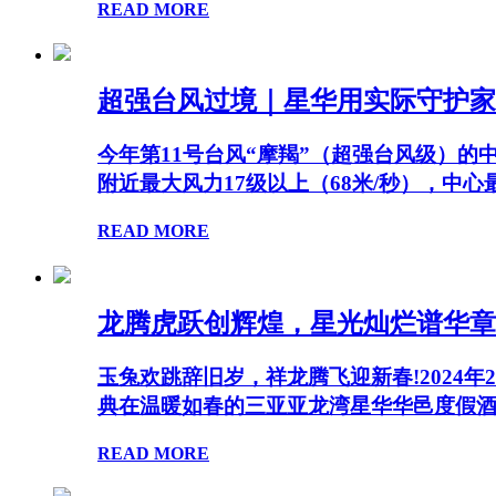
READ MORE
超强台风过境｜星华用实际守护家
今年第11号台风“摩羯”（超强台风级）的
附近最大风力17级以上（68米/秒），中心最低
READ MORE
龙腾虎跃创辉煌，星光灿烂谱华章 |
玉兔欢跳辞旧岁，祥龙腾飞迎新春!2024年
典在温暖如春的三亚亚龙湾星华华邑度假酒店
READ MORE