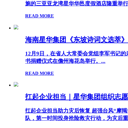
旎的三亚亚龙湾星华华邑度假酒店隆重举行。
READ MORE
海南星华集团《东坡诗词文选萃
12月9日，在省人大常委会党组李军书记
书捐赠仪式在儋州海花岛举行。...
READ MORE
扛起企业担当｜星华集团组织志愿
扛起企业担当助力灾后恢复 超强台风“摩
队，第一时间投身抢险救灾行动，为灾后重建