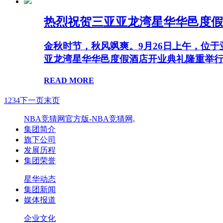
热烈祝贺三亚亚龙湾星华华邑度假
金秋时节，秋风飒爽。9月26日上午，位
亚龙湾星华华邑度假酒店开业典礼隆重举行！
READ MORE
1
2
3
4
下一页
末页
NBA竞猜网官方版-NBA竞猜网,
集团简介
旗下公司
发展历程
集团荣誉
星华动态
集团新闻
媒体报道
企业文化