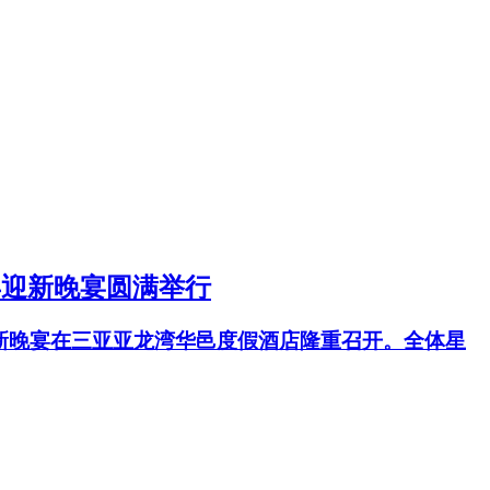
6年迎新晚宴圆满举行
26迎新晚宴在三亚亚龙湾华邑度假酒店隆重召开。全体星