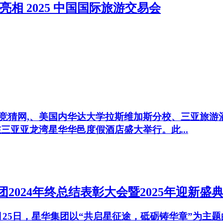
亮相 2025 中国国际旅游交易会
-NBA竞猜网,、美国内华达大学拉斯维加斯分校、三亚
三亚亚龙湾星华华邑度假酒店盛大举行。此...
团2024年终总结表彰大会暨2025年迎新盛
1月25日，星华集团以“共启星征途，砥砺铸华章”为主题