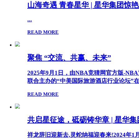
山海奇遇 青春星华 | 星华集团惊艳
...
READ MORE
聚焦 “交流、共赢、未来”
2025年9月1日，由NBA竞猜网官方版
联合主办的“中美国际旅游酒店行业论坛”在
READ MORE
共启星征途，砥砺铸华章 | 星华集
祥龙辞旧迎新去,灵蛇纳福迎春来!2024年