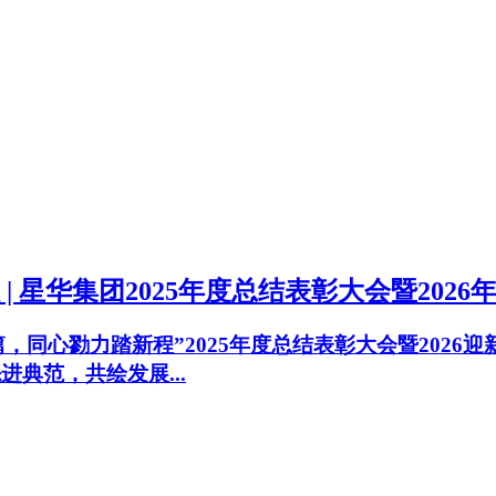
 星华集团2025年度总结表彰大会暨202
新篇，同心勠力踏新程”2025年度总结表彰大会暨20
典范，共绘发展...