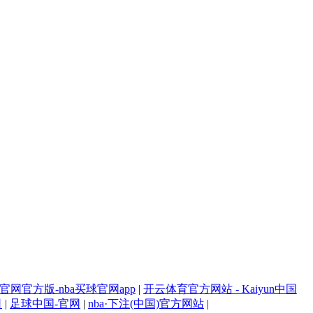
球官网官方版-nba买球官网app
|
开云体育官方网站 - Kaiyun中国
司
|
足球中国-官网
|
nba·下注(中国)官方网站
|