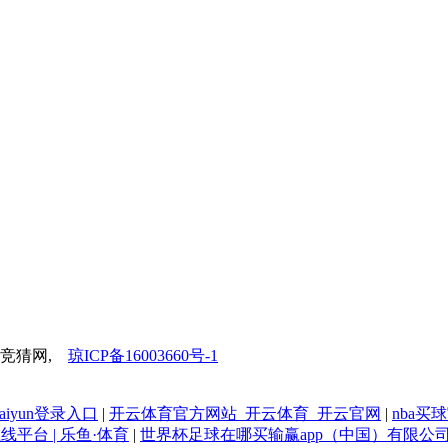
-NBA竞猜网,
琼ICP备16003660号-1
kaiyun登录入口
|
开云体育官方网站_开云体育_开云官网
|
nba买
线平台 | 乐鱼·体育
|
世界杯足球在哪买输赢app（中国）有限公