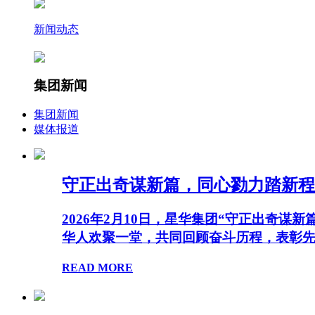
新闻动态
集团新闻
集团新闻
媒体报道
守正出奇谋新篇，同心勠力踏新程 |
2026年2月10日，星华集团“守正出奇谋
华人欢聚一堂，共同回顾奋斗历程，表彰先进
READ MORE